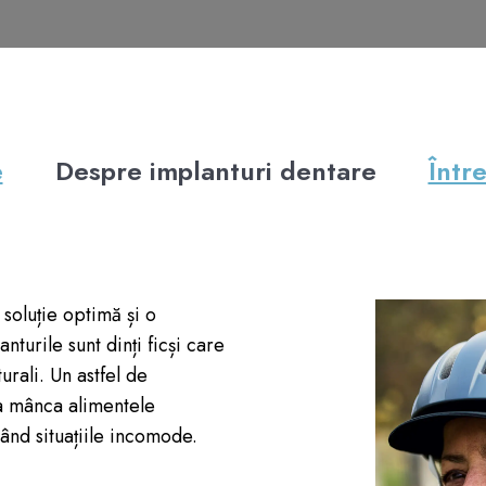
e
Despre implanturi dentare
Într
soluție optimă și o
nturile sunt dinți ficși care
turali. Un astfel de
a mânca alimentele
ând situațiile incomode.