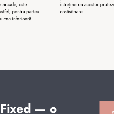
e arcade, este
întreținerea acestor protez
stfel, pentru partea
costisitoare.
ru cea inferioară
 Fixed — o
S