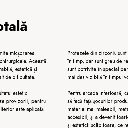
otală
mite micșorarea
Protezele din zirconiu sunt
 chirurgicale. Această
în timp, dar sunt greu de re
abilă, estetică și
sunt potrivite în special pe
lt de dificultate.
mai des vizibilă în timpul vo
tatul estetic
Pentru arcada inferioară, ca
ze provizorii, pentru
să facă față șocurilor pro
terior este aplicată
material mai maleabil, meta
accesibil, și a devenit foar
și esteticii sclipitoare, ce 