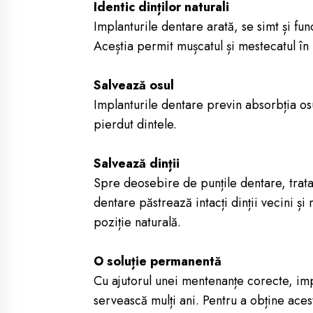
Identic dinților naturali
Implanturile dentare arată, se simt și func
Aceștia permit mușcatul și mestecatul în
Salvează osul
Implanturile dentare previn absorbția osu
pierdut dintele.
Salvează dinții
Spre deosebire de punțile dentare, trat
dentare păstrează intacți dinții vecini și m
poziție naturală.
O soluție permanentă
Cu ajutorul unei mentenanțe corecte, imp
servească mulți ani. Pentru a obține acest