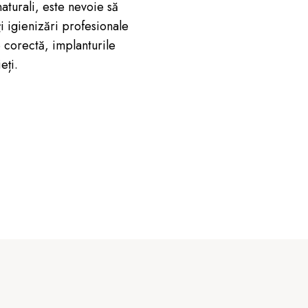
 naturali, este nevoie să
ți igienizări profesionale
 corectă, implanturile
eți.