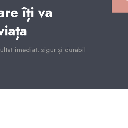
are îți va
viața
ltat imediat, sigur și durabil