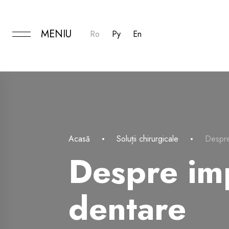
MENIU
Ro
Ру
En
Acasă
Soluții chirurgicale
Despre
Despre im
dentare