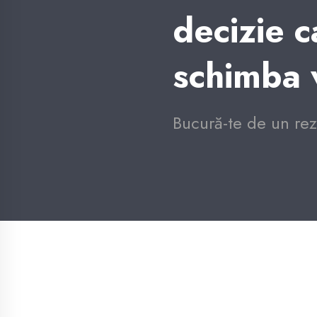
decizie c
schimba 
Bucură-te de un rezu