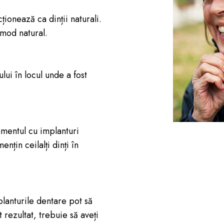
ționează ca dinții naturali.
 mod natural.
lui în locul unde a fost
amentul cu implanturi
ențin ceilalți dinți în
lanturile dentare pot să
 rezultat, trebuie să aveți